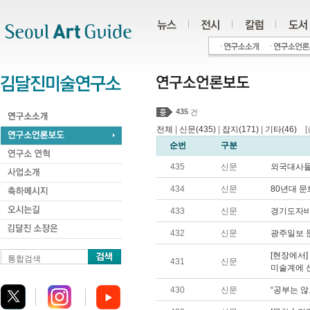
주메뉴
서브메뉴
본문바로가기
하단
435
건
전체
|
신문(435)
|
잡지(171)
|
기타(46)
[총
순번
구분
435
신문
외국대사들
434
신문
80년대 
433
신문
경기도자비
432
신문
광주일보 
[현장에서]
통합검색
431
신문
미술계에 
430
신문
“공부는 않