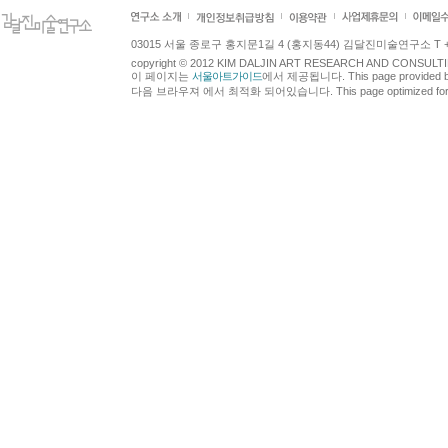
03015 서울 종로구 홍지문1길 4 (홍지동44) 김달진미술연구소 T +82.2.7
copyright © 2012 KIM DALJIN ART RESEARCH AND CONSULTING.
이 페이지는
서울아트가이드
에서 제공됩니다. This page provided 
다음 브라우져 에서 최적화 되어있습니다. This page optimized for t