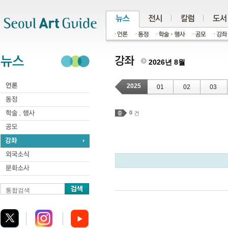
주메뉴
서브메뉴
본문바로가기
하단
2026년 8월
2025
01
02
03
0
건
통합검색