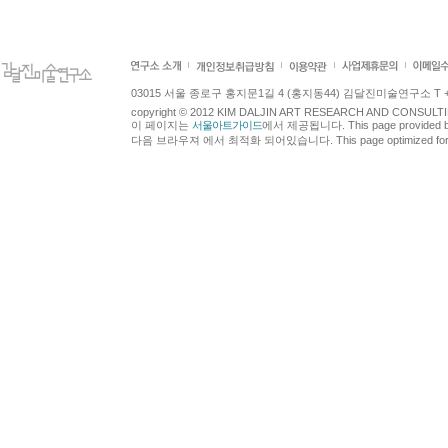
03015 서울 종로구 홍지문1길 4 (홍지동44) 김달진미술연구소 T +82.2.7
copyright © 2012 KIM DALJIN ART RESEARCH AND CONSULTING.
이 페이지는
서울아트가이드
에서 제공됩니다. This page provided 
다음 브라우져 에서 최적화 되어있습니다. This page optimized for t