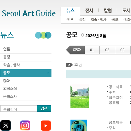
주메뉴
서브메뉴
본문바로가기
하단
2026년 8월
2025
01
02
03
13
건
공모제목
주최
접수일정
공표일
통합검색
공모제목
주최