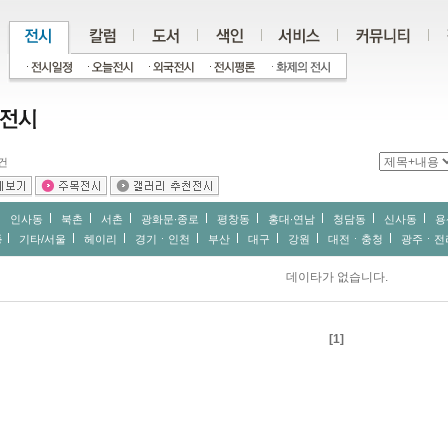
건
인사동
북촌
서촌
광화문∙종로
평창동
홍대∙연남
청담동
신사동
용
동
기타/서울
헤이리
경기ㆍ인천
부산
대구
강원
대전ㆍ충청
광주ㆍ전
데이타가 없습니다.
[1]