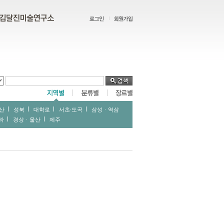
산
성북
대학로
서초∙도곡
삼성ㆍ역삼
라
경상ㆍ울산
제주