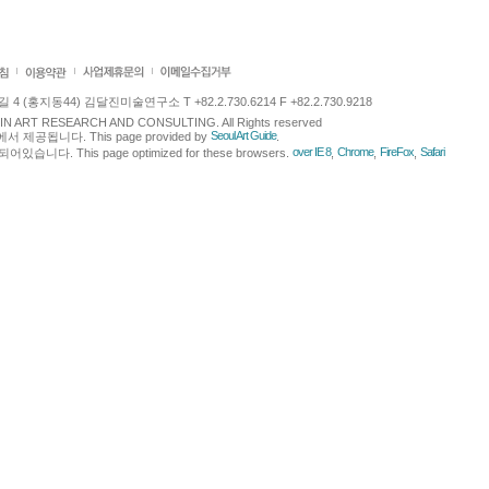
 (홍지동44) 김달진미술연구소 T +82.2.730.6214 F +82.2.730.9218
LJIN ART RESEARCH AND CONSULTING. All Rights reserved
Seoul Art Guide
에서 제공됩니다. This page provided by
.
over IE 8
Chrome
FireFox
Safari
다. This page optimized for these browsers.
,
,
,