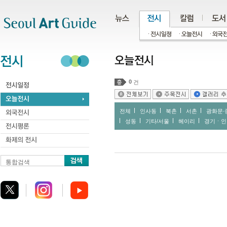
주메뉴
서브메뉴
본문바로가기
하단
0
건
전체
인사동
북촌
서촌
광화문∙
성동
기타/서울
헤이리
경기ㆍ인
통합검색