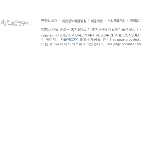
03015 서울 종로구 홍지문1길 4 (홍지동44) 김달진미술연구소 T +82.2.7
copyright © 2012 KIM DALJIN ART RESEARCH AND CONSULTING.
이 페이지는
서울아트가이드
에서 제공됩니다. This page provided 
다음 브라우져 에서 최적화 되어있습니다. This page optimized for t