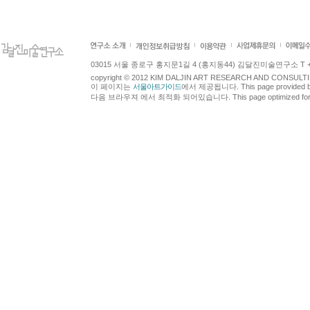
03015 서울 종로구 홍지문1길 4 (홍지동44) 김달진미술연구소 T +82.2.7
copyright © 2012 KIM DALJIN ART RESEARCH AND CONSULTING.
이 페이지는
서울아트가이드
에서 제공됩니다. This page provided 
다음 브라우져 에서 최적화 되어있습니다. This page optimized for t