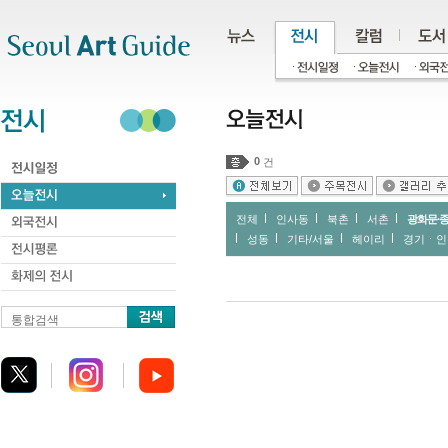
주메뉴
서브메뉴
본문바로가기
하단
0
건
전체
인사동
북촌
서촌
광화문∙
성동
기타/서울
헤이리
경기ㆍ인
통합검색