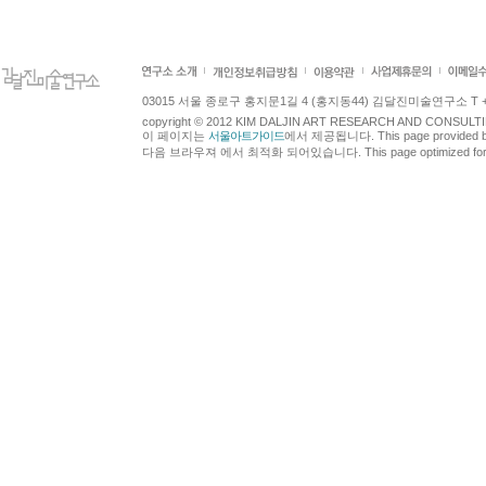
03015 서울 종로구 홍지문1길 4 (홍지동44) 김달진미술연구소 T +82.2.7
copyright © 2012 KIM DALJIN ART RESEARCH AND CONSULTING.
이 페이지는
서울아트가이드
에서 제공됩니다. This page provided 
다음 브라우져 에서 최적화 되어있습니다. This page optimized for t