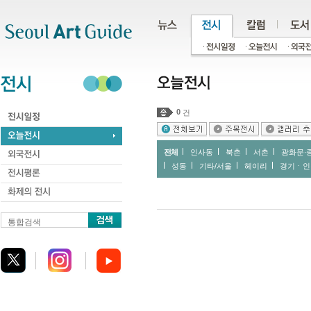
주메뉴
서브메뉴
본문바로가기
하단
0
건
전체
인사동
북촌
서촌
광화문∙
성동
기타/서울
헤이리
경기ㆍ인
통합검색