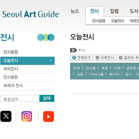
주메뉴
서브메뉴
본문바로가기
하단
0
건
전체
인사동
북촌
서촌
광화문∙
성동
기타/서울
헤이리
경기ㆍ인
통합검색