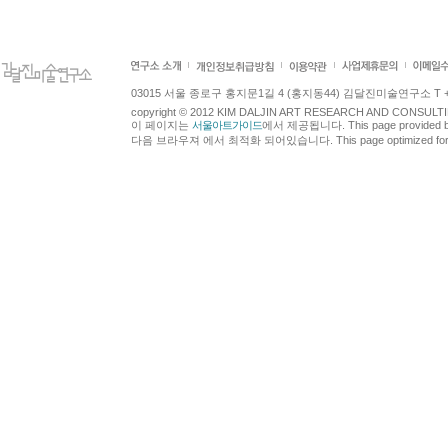
03015 서울 종로구 홍지문1길 4 (홍지동44) 김달진미술연구소 T +82.2.7
copyright © 2012 KIM DALJIN ART RESEARCH AND CONSULTING.
이 페이지는
서울아트가이드
에서 제공됩니다. This page provided 
다음 브라우져 에서 최적화 되어있습니다. This page optimized for t