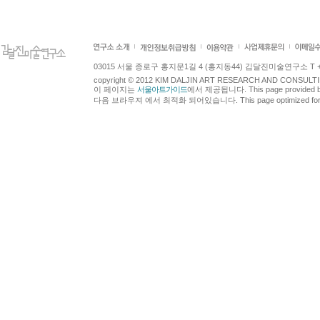
03015 서울 종로구 홍지문1길 4 (홍지동44) 김달진미술연구소 T +82.2.7
copyright © 2012 KIM DALJIN ART RESEARCH AND CONSULTING.
이 페이지는
서울아트가이드
에서 제공됩니다. This page provided 
다음 브라우져 에서 최적화 되어있습니다. This page optimized for t