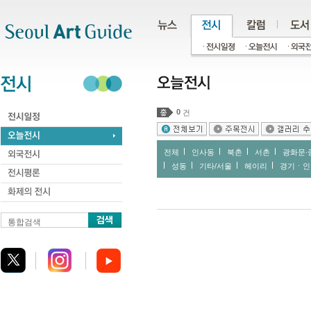
주메뉴
서브메뉴
본문바로가기
하단
0
건
전체
인사동
북촌
서촌
광화문∙
성동
기타/서울
헤이리
경기ㆍ인
통합검색