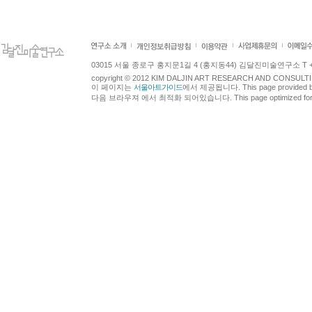
03015 서울 종로구 홍지문1길 4 (홍지동44) 김달진미술연구소 T +82.2.7
copyright © 2012 KIM DALJIN ART RESEARCH AND CONSULTING.
이 페이지는
서울아트가이드
에서 제공됩니다. This page provided 
다음 브라우져 에서 최적화 되어있습니다. This page optimized for t