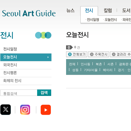
주메뉴
서브메뉴
본문바로가기
하단
0
건
전체
인사동
북촌
서촌
광화문∙
성동
기타/서울
헤이리
경기ㆍ인
통합검색