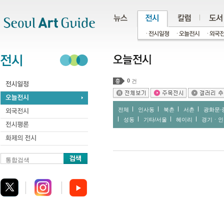
주메뉴
서브메뉴
본문바로가기
하단
0
건
전체
인사동
북촌
서촌
광화문∙
성동
기타/서울
헤이리
경기ㆍ인
통합검색