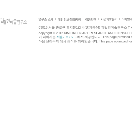
03015 서울 종로구 홍지문1길 4 (홍지동44) 김달진미술연구소 T +82.2.7
copyright © 2012 KIM DALJIN ART RESEARCH AND CONSULTING.
이 페이지는
서울아트가이드
에서 제공됩니다. This page provided 
다음 브라우져 에서 최적화 되어있습니다. This page optimized for t