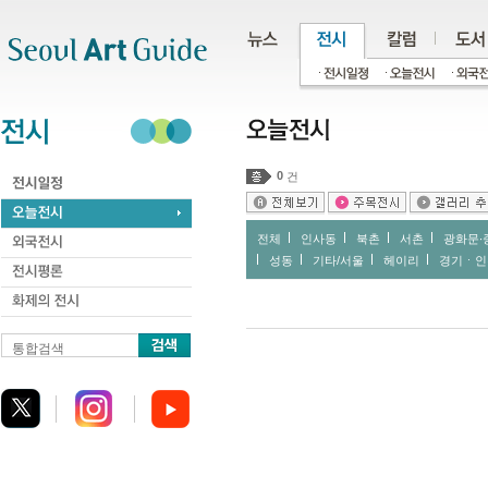
주메뉴
서브메뉴
본문바로가기
하단
0
건
전체
인사동
북촌
서촌
광화문∙
성동
기타/서울
헤이리
경기ㆍ인
통합검색