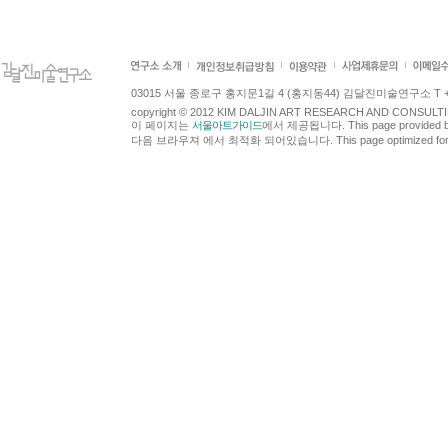
03015 서울 종로구 홍지문1길 4 (홍지동44) 김달진미술연구소 T +82.2.7
copyright © 2012 KIM DALJIN ART RESEARCH AND CONSULTING.
이 페이지는
서울아트가이드
에서 제공됩니다. This page provided 
다음 브라우져 에서 최적화 되어있습니다. This page optimized for t