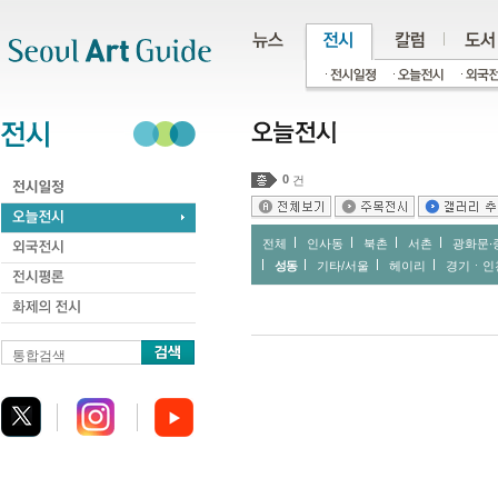
주메뉴
서브메뉴
본문바로가기
하단
0
건
전체
인사동
북촌
서촌
광화문∙
성동
기타/서울
헤이리
경기ㆍ인
통합검색