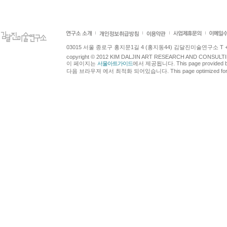
03015 서울 종로구 홍지문1길 4 (홍지동44) 김달진미술연구소 T +82.2.7
copyright © 2012 KIM DALJIN ART RESEARCH AND CONSULTING.
이 페이지는
서울아트가이드
에서 제공됩니다. This page provided 
다음 브라우져 에서 최적화 되어있습니다. This page optimized for t