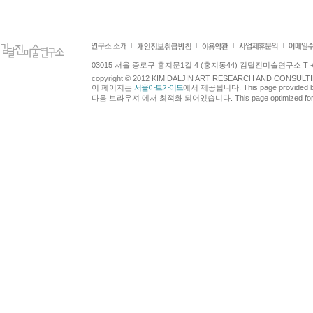
03015 서울 종로구 홍지문1길 4 (홍지동44) 김달진미술연구소 T +82.2.7
copyright © 2012 KIM DALJIN ART RESEARCH AND CONSULTING.
이 페이지는
서울아트가이드
에서 제공됩니다. This page provided 
다음 브라우져 에서 최적화 되어있습니다. This page optimized for t