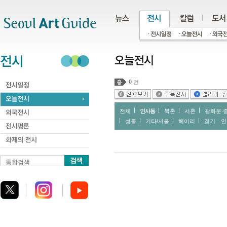
주메뉴
서브메뉴
본문바로가기
하단
0
건
전체
인사동
북촌
서촌
광화문∙
성동
기타/서울
헤이리
경기ㆍ인
통합검색