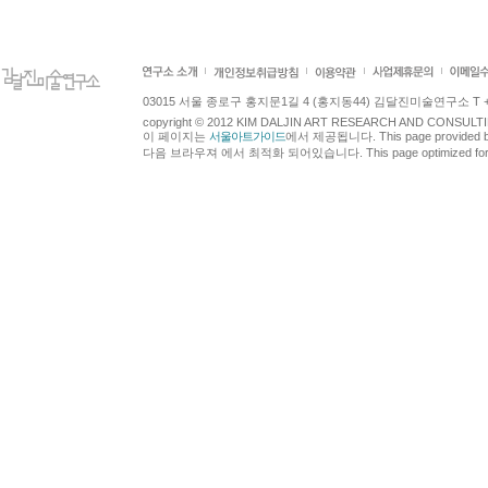
03015 서울 종로구 홍지문1길 4 (홍지동44) 김달진미술연구소 T +82.2.7
copyright © 2012 KIM DALJIN ART RESEARCH AND CONSULTING.
이 페이지는
서울아트가이드
에서 제공됩니다. This page provided 
다음 브라우져 에서 최적화 되어있습니다. This page optimized for t