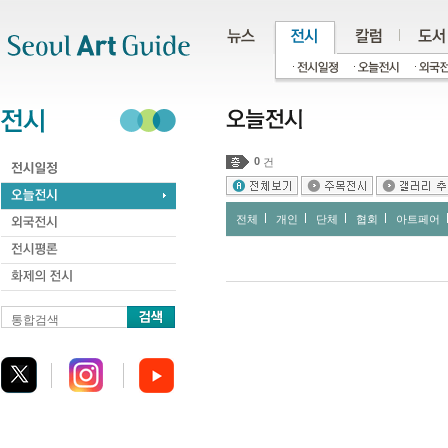
주메뉴
서브메뉴
본문바로가기
하단
0
건
전체
개인
단체
협회
아트페어
통합검색