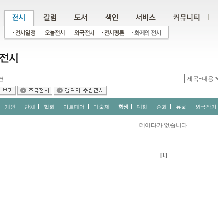
건
개인
단체
협회
아트페어
미술제
학생
대형
순회
유물
외국작가
데이타가 없습니다.
[1]