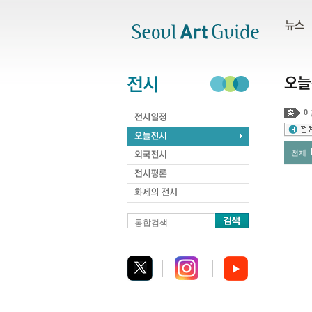
주메뉴
서브메뉴
본문바로가기
하단
0
전체
통합검색