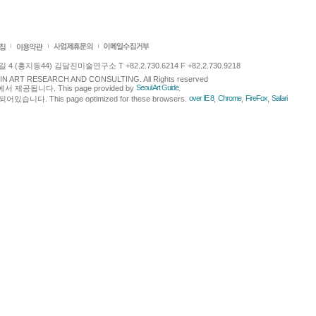
 (홍지동44) 김달진미술연구소 T +82.2.730.6214 F +82.2.730.9218
LJIN ART RESEARCH AND CONSULTING. All Rights reserved
Seoul Art Guide
에서 제공됩니다. This page provided by
.
over IE 8
Chrome
FireFox
Safari
다. This page optimized for these browsers.
,
,
,