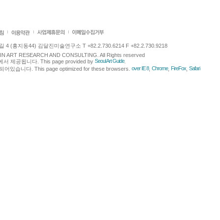
 (홍지동44) 김달진미술연구소 T +82.2.730.6214 F +82.2.730.9218
LJIN ART RESEARCH AND CONSULTING. All Rights reserved
Seoul Art Guide
에서 제공됩니다. This page provided by
.
over IE 8
Chrome
FireFox
Safari
다. This page optimized for these browsers.
,
,
,