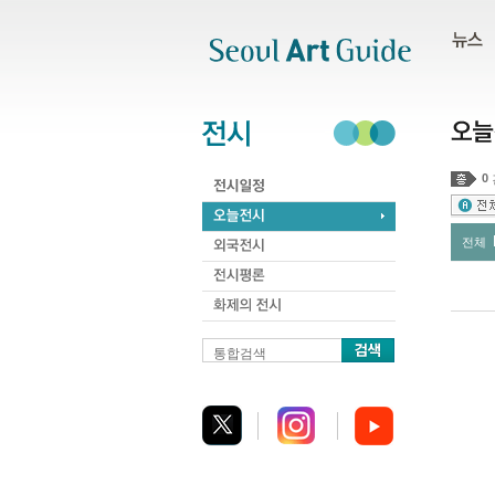
주메뉴
서브메뉴
본문바로가기
하단
0
전체
통합검색