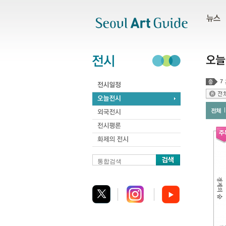
주메뉴
서브메뉴
본문바로가기
하단
7
전체
통합검색