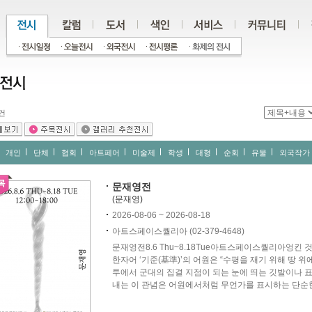
건
개인
단체
협회
아트페어
미술제
학생
대형
순회
유물
외국작가
문재영전
(문재영)
2026-08-06 ~ 2026-08-18
아트스페이스퀄리아 (02-379-4648)
문재영전8.6 Thu~8.18Tue아트스페이스퀄리아엉킨
한자어 ‘기준(基準)’의 어원은 “수평을 재기 위해 땅 위에 세
투에서 군대의 집결 지점이 되는 눈에 띄는 깃발이나 
내는 이 관념은 어원에서처럼 무언가를 표시하는 단순한 