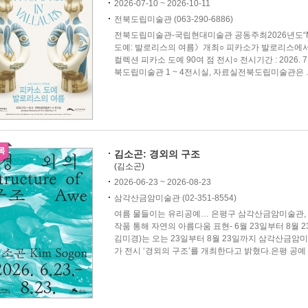
2026-07-10 ~ 2026-10-11
전북도립미술관 (063-290-6886)
전북도립미술관-국립현대미술관 공동주최2026년도“
도예: 발로리스의 여름》개최○ 피카소가 발로리스에서 
컬렉션 피카소 도예 90여 점 전시○ 전시기간 : 2026. 7. 10.
북도립미술관 1 ~ 4전시실, 자료실전북도립미술관은 ..
김소곤: 경외의 구조
(김소곤)
2026-06-23 ~ 2026-08-23
삼각산금암미술관 (02-351-8554)
여름 물들이는 유리공예… 은평구 삼각산금암미술관, ‘경
작품 통해 자연의 아름다움 표현- 6월 23일부터 8월
김미경)는 오는 23일부터 8월 23일까지 삼각산금암미
가 전시 ‘경외의 구조’를 개최한다고 밝혔다.은평 공예 