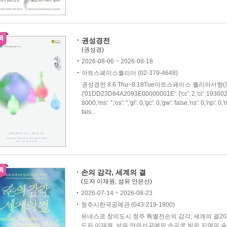
권성경전
(권성경)
2026-08-06 ~ 2026-08-18
아트스페이스퀄리아 (02-379-4648)
권성경전 8.6 Thu~8.18Tue아트스페이스 퀄리아서향(序香)'}]}]}}
{'01DD23D84A2093E00000001E': {'cc': 2,'ci': 1936024420,'
8000,'ms': '','os': '','gl': 0,'gc': 0,'gw': false,'ns': 0,'np': 0,'n
fals...
손의 감각, 세계의 결
(도자 이재원, 섬유 안은선)
2026-07-14 ~ 2026-08-23
청주시한국공예관 (043-219-1800)
유네스코 창의도시 청주 특별전손의 감각, 세계의 결2026
도자 이재원, 섬유 안은선공예의 손길로 빚은 지역의 숨