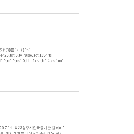
,'sl': { },'cs':
td': 0,'tv': false,'sc': 1134,'ts':
i': 0,'nt': 0,'ne': 0,'hh': false,'hf': false,'hm':
.7.14 - 8.23청주시한국공예관 갤러리6
결, 세계의 흐름이 되다청주시가 ‘세계가