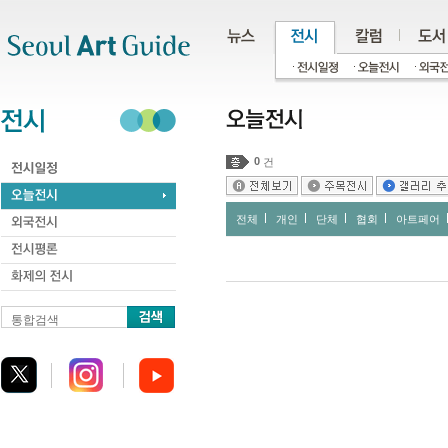
주메뉴
서브메뉴
본문바로가기
하단
0
건
전체
개인
단체
협회
아트페어
통합검색