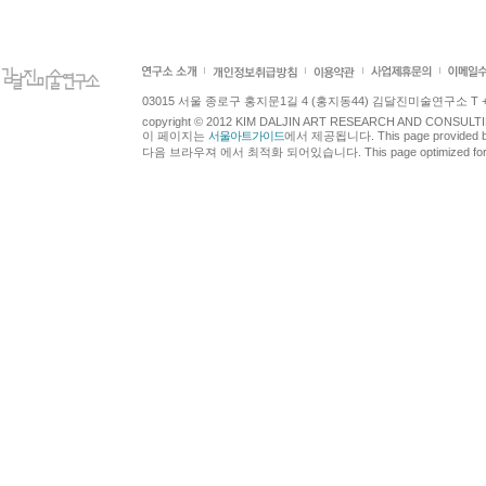
03015 서울 종로구 홍지문1길 4 (홍지동44) 김달진미술연구소 T +82.2.7
copyright © 2012 KIM DALJIN ART RESEARCH AND CONSULTING.
이 페이지는
서울아트가이드
에서 제공됩니다. This page provided 
다음 브라우져 에서 최적화 되어있습니다. This page optimized for t