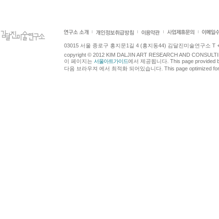
03015 서울 종로구 홍지문1길 4 (홍지동44) 김달진미술연구소 T +82.2.7
copyright © 2012 KIM DALJIN ART RESEARCH AND CONSULTING.
이 페이지는
서울아트가이드
에서 제공됩니다. This page provided 
다음 브라우져 에서 최적화 되어있습니다. This page optimized for t