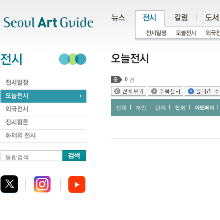
주메뉴
서브메뉴
본문바로가기
하단
0
건
전체
개인
단체
협회
아트페어
통합검색