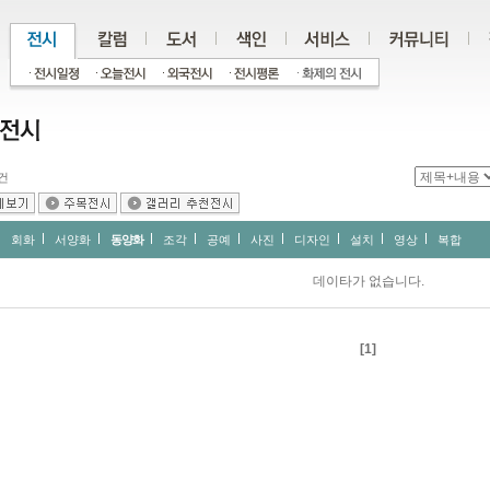
건
회화
서양화
동양화
조각
공예
사진
디자인
설치
영상
복합
데이타가 없습니다.
[1]