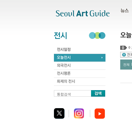
주메뉴
서브메뉴
본문바로가기
하단
0
전체
통합검색