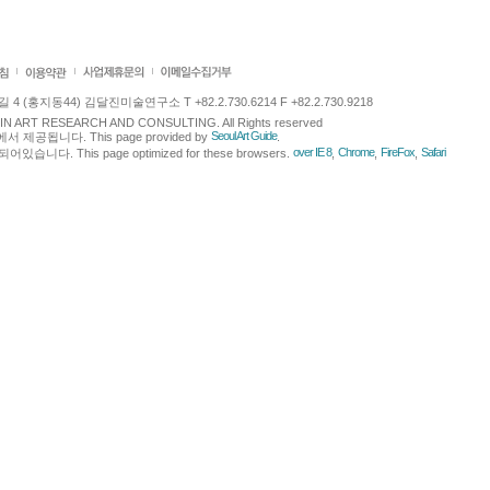
 (홍지동44) 김달진미술연구소 T +82.2.730.6214 F +82.2.730.9218
LJIN ART RESEARCH AND CONSULTING. All Rights reserved
Seoul Art Guide
에서 제공됩니다. This page provided by
.
over IE 8
Chrome
FireFox
Safari
다. This page optimized for these browsers.
,
,
,