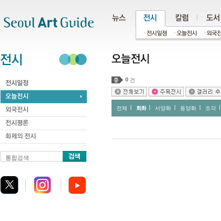
주메뉴
서브메뉴
본문바로가기
하단
0
건
전체
회화
서양화
동양화
조각
통합검색