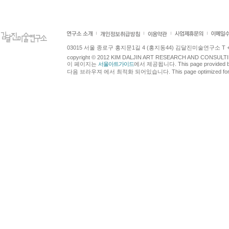
03015 서울 종로구 홍지문1길 4 (홍지동44) 김달진미술연구소 T +82.2.7
copyright © 2012 KIM DALJIN ART RESEARCH AND CONSULTING.
이 페이지는
서울아트가이드
에서 제공됩니다. This page provided 
다음 브라우져 에서 최적화 되어있습니다. This page optimized for t