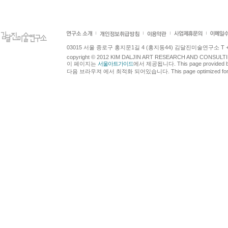
03015 서울 종로구 홍지문1길 4 (홍지동44) 김달진미술연구소 T +82.2.7
copyright © 2012 KIM DALJIN ART RESEARCH AND CONSULTING.
이 페이지는
서울아트가이드
에서 제공됩니다. This page provided 
다음 브라우져 에서 최적화 되어있습니다. This page optimized for t