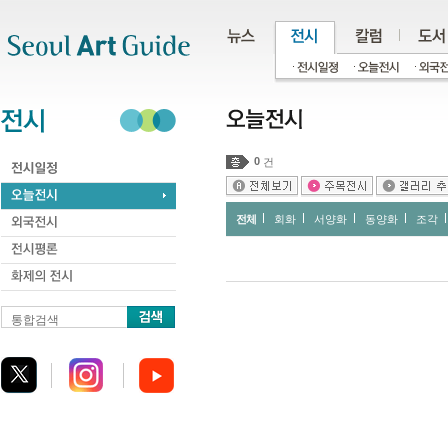
주메뉴
서브메뉴
본문바로가기
하단
0
건
전체
회화
서양화
동양화
조각
통합검색