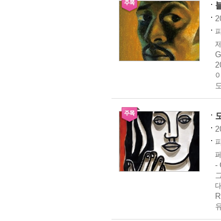
2
파
제
G
도
2
파
페
-
그
대
유