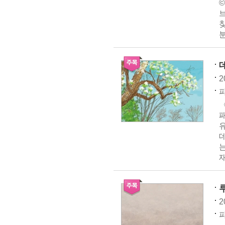
©
브
분
2
파
〈
패
데
재
2
파