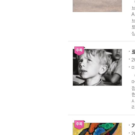
〈
A
브
상
2
마
〈
머
리
2