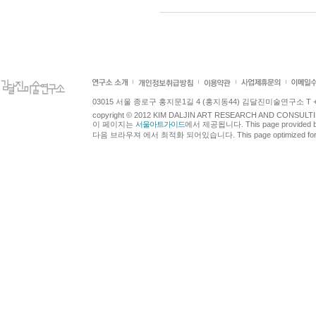
03015 서울 종로구 홍지문1길 4 (홍지동44) 김달진미술연구소 T +82.2.7
copyright © 2012 KIM DALJIN ART RESEARCH AND CONSULTING.
이 페이지는
서울아트가이드
에서 제공됩니다. This page provided 
다음 브라우져 에서 최적화 되어있습니다. This page optimized for t