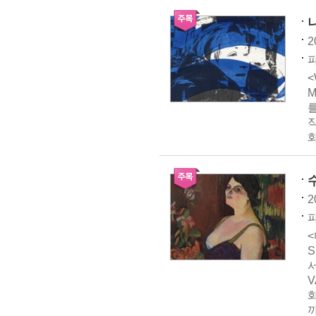
2
<
M
를
2
파
<
V
까