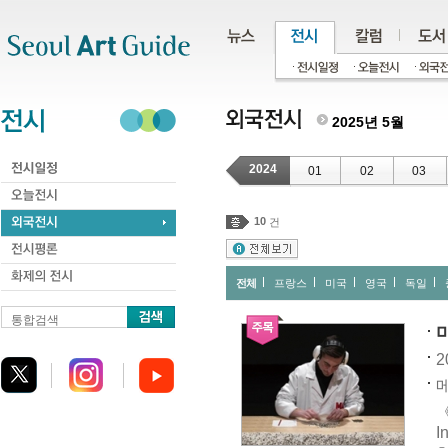
주메뉴
서브메뉴
본문바로가기
하단
2025년 5월
2024
01
02
03
10
건
전체
프랑스
미국
영국
독일
통합검색
2
메
《
I