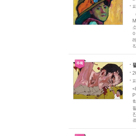
파
〈
레
작
2
파
<
P
필
족