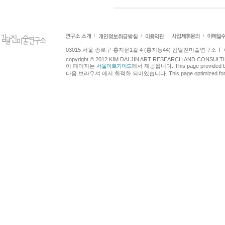
03015 서울 종로구 홍지문1길 4 (홍지동44) 김달진미술연구소 T +82.2.7
copyright © 2012 KIM DALJIN ART RESEARCH AND CONSULTING.
이 페이지는
서울아트가이드
에서 제공됩니다. This page provided 
다음 브라우져 에서 최적화 되어있습니다. This page optimized for t