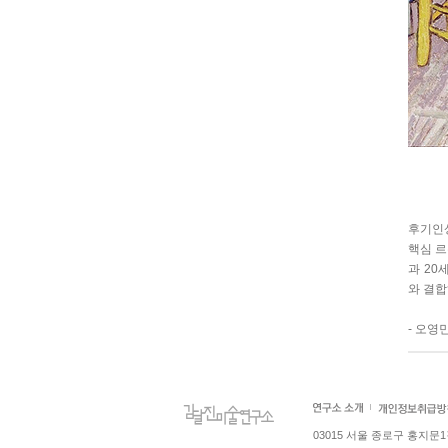
후기인상
핵심 르
과 20
와 결합
- 오영
03015 서울 종로구 홍지문1길 4