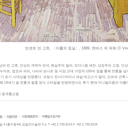
빈센트 반 고흐, 〈아를의 침실〉, 1889, 캔버스 위 유화 ⓒ Vince
파 반 고흐, 인상파 개척자 모네, 현실주의 밀러, 모더니즘 세잔, 상징주의 고갱, 인상파
누아르, 점묘파 쇠라, 나비파 보나르 등 서양 근대 거장의 100여 점을 통해 전통을 넘
세기 초기 시대상을 반영했다. 프랑스 전시디자이너 세실 데고스가 맡아, 오르세 건축
해 19세기 말 전통과 절충 장식 스타일을 반영하면서도 후기 현대 미니멀리즘의 아름
민 중국통신원
 (홍지동44) 김달진미술연구소 T +82.2.730.6214 F +82.2.730.9218