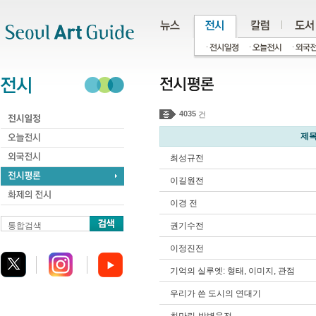
주메뉴
서브메뉴
본문바로가기
하단
4035
건
제
최성규전
이길원전
이경 전
통합검색
권기수전
이정진전
기억의 실루엣: 형태, 이미지, 관점
우리가 쓴 도시의 연대기