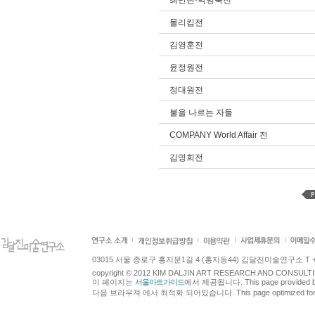
최만린·박병욱전
몰리킴전
김영훈전
윤정원전
정대원전
불을 나르는 자들
COMPANY World Affair 전
김명희전
03015 서울 종로구 홍지문1길 4 (홍지동44) 김달진미술연구소 T +82.2.7
copyright © 2012 KIM DALJIN ART RESEARCH AND CONSULTING.
이 페이지는
서울아트가이드
에서 제공됩니다. This page provided 
다음 브라우져 에서 최적화 되어있습니다. This page optimized for t