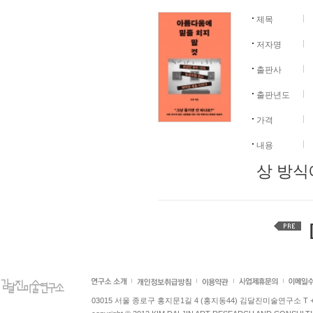
제목
저자명
출판사
출판년도
가격
내용
상 방식
[
03015 서울 종로구 홍지문1길 4 (홍지동44) 김달진미술연구소 T +82.2.7