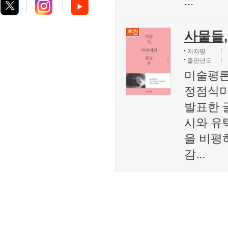
...
사물들
저자명
출판년도
미술평론
정점식미
발표한 
시와 유
을 비평
감...