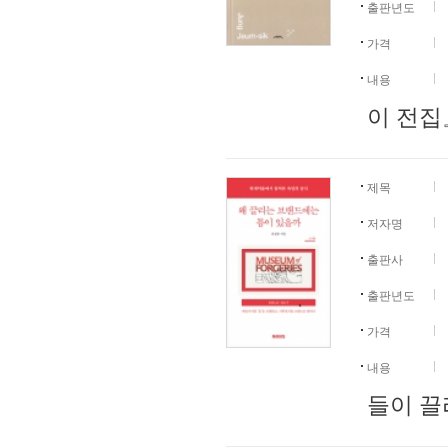
출판년도
가격
내용
이 전집
제목
저자명
출판사
출판년도
가격
내용
들이 끌