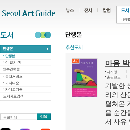
주메뉴
서브메뉴
본문바로가기
하단
단행본
마음 
이 달의 책
저자명
목차서비스
출판년도
가나다순
기발한 
카테고리순
리의 산
펼쳐온 
을 순간
통합검색
서 사유