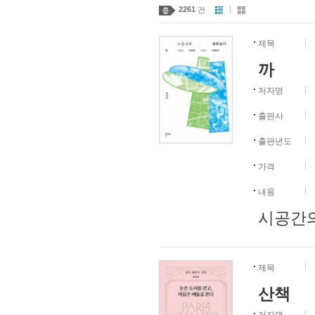
2261
건
제목
까
저자명
출판사
출판년도
가격
내용
시공간의
제목
산책