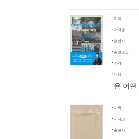
제목
저자명
출판사
출판년도
가격
내용
은 어떤
제목
저자명
출판사