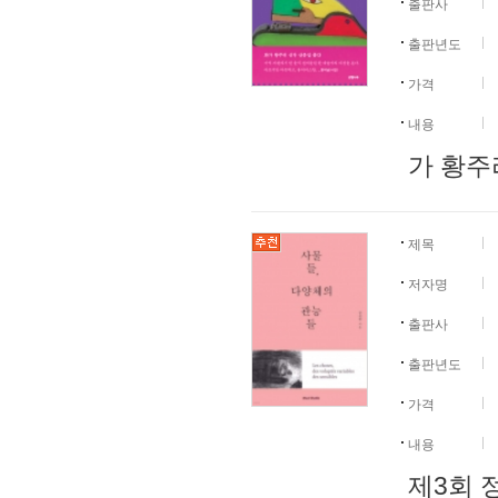
출판사
출판년도
가격
내용
가 황주
제목
저자명
출판사
출판년도
가격
내용
제3회 