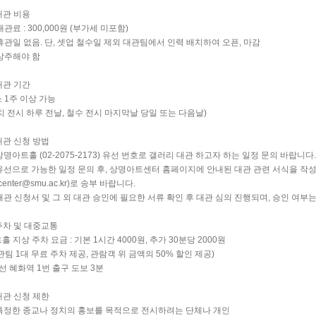
 대관 비용
대관료 : 300,000원 (부가세 미포함)
휴관일 없음. 단, 셋업 철수일 제외 대관팀에서 인력 배치하여 오픈, 마감
상주해야 함
 대관 기간
 1주 이상 가능
치 전시 하루 전날, 철수 전시 마지막날 당일 또는 다음날)
 대관 신청 방법
 상명아트홀 (02-2075-2173) 유선 번호로 갤러리 대관 하고자 하는 일정 문의 바랍니다.
 유선으로 가능한 일정 문의 후, 상명아트센터 홈페이지에 안내된 대관 관련 서식을 
tcenter@smu.ac.kr)로 송부 바랍니다.
 대관 신청서 및 그 외 대관 승인에 필요한 서류 확인 후 대관 심의 진행되며, 승인 여
 주차 및 대중교통
홀 지상 주차 요금 : 기본 1시간 4000원, 추가 30분당 2000원
관팀 1대 무료 주차 제공, 관람객 위 금액의 50% 할인 제공)
선 혜화역 1번 출구 도보 3분
 대관 신청 제한
 특정한 종교나 정치의 홍보를 목적으로 전시하려는 단체나 개인