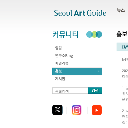
주메뉴
서브메뉴
본문바로가기
하단
[상
[상
20
다음
1.
통합검색
위치
운영
2.
면적 
갤러