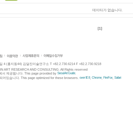
데이타가 없습니다.
[1]
 (홍지동44) 김달진미술연구소 T +82.2.730.6214 F +82.2.730.9218
LJIN ART RESEARCH AND CONSULTING. All Rights reserved
Seoul Art Guide
에서 제공됩니다. This page provided by
.
over IE 8
Chrome
FireFox
Safari
다. This page optimized for these browsers.
,
,
,