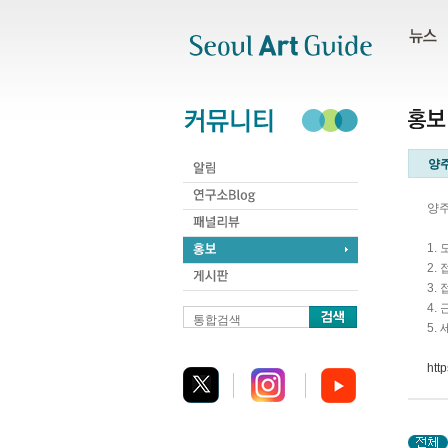
주메뉴
서브메뉴
본문바로가기
하단
양
양주
1.
2. 
3. 
4.
통합검색
5.
htt