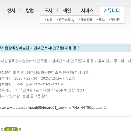
주시립장욱진미술관 기간제근로자(연구원) 채용 공고
시립장욱진미술관에서 근무할 기간제근로자(연구원) 채용을 다음과 같이 공고하오니 
 모집분야 및 인원 : 양주시립장욱진미술관 연구원(전시) 1명
접수기간 : 2025.7.22.(화) ~ 2025.7.24.(목) : 3일간
접수방법 : E-mail 접수(berskats@korea.kr)
 근무기간 : 2025년 8월 1일 ~ 12월 31일(추후 연장 가능)
 세부 모집요강 : 붙임 공고문 참조
ps://www.arthub.co.kr/sub05/board01_view.htm?No=44780&page=1
0
0