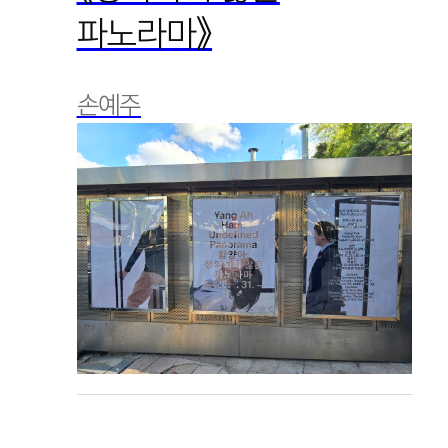
파노라마》
손예주