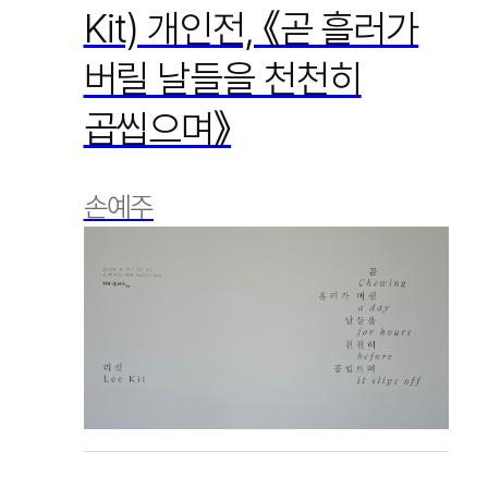
Kit) 개인전, 《곧 흘러가
버릴 날들을 천천히
곱씹으며》
손예주