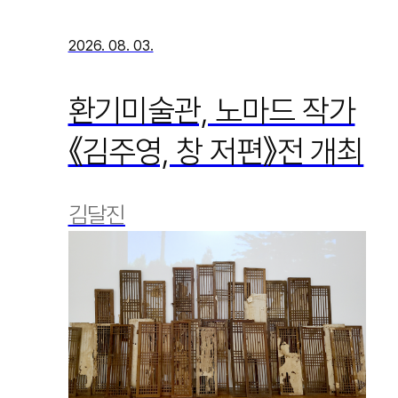
2026. 08. 03.
환기미술관, 노마드 작가
《김주영, 창 저편》전 개최
김달진