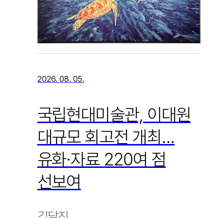
2026. 08. 05.
국립현대미술관, 이대원
대규모 회고전 개최…
유화·자료 220여 점
선보여
김달진