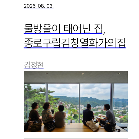
2026. 08. 03.
물방울이 태어난 집,
종로구립김창열화가의집
김정현