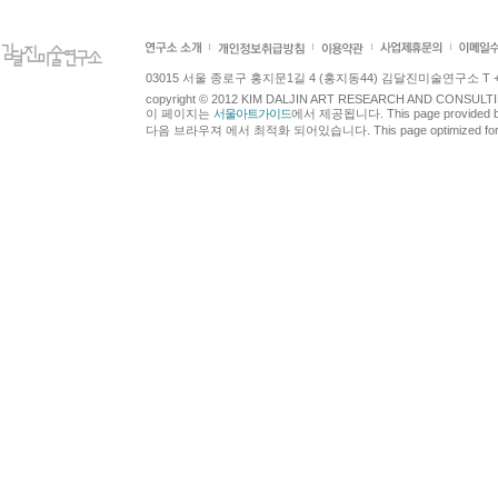
03015 서울 종로구 홍지문1길 4 (홍지동44) 김달진미술연구소 T +82.2.7
copyright © 2012 KIM DALJIN ART RESEARCH AND CONSULTING.
이 페이지는
서울아트가이드
에서 제공됩니다. This page provided 
다음 브라우져 에서 최적화 되어있습니다. This page optimized for t