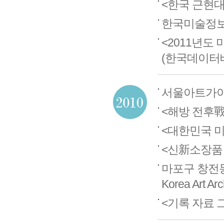
<한국 근현대 미
한국미술정보센터 
<2011년도
(한국데이터
서울아트가이
<해방 전후戰後 
<대한민국 
<신新소장품 200
마포구 창전
Korea Art A
<기록 자료 그리