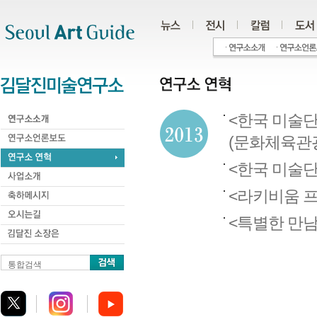
주메뉴
서브메뉴
본문바로가기
하단
<한국 미술단체
(문화체육관
<한국 미술단체 
<라키비움 
<특별한 만남
통합검색