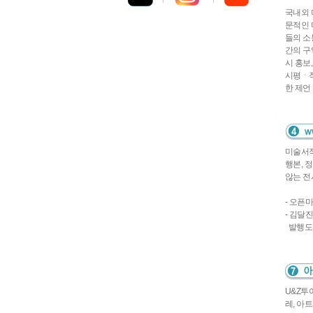
국내외 
문적인 
들의 소
간의 구
시 홍보
시평ㆍ작
한 제언
미술서적
행본, 
않는 전
- 오픈
- 김달
발행도
U&Z투
레, 아