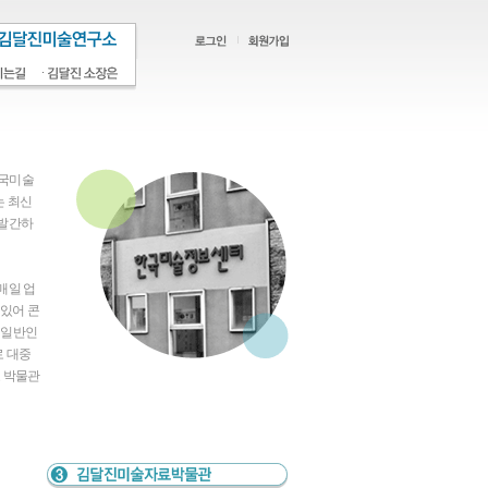
한국미술
는 최신
 발간하
매일 업
있어 콘
 일반인
로 대중
료 박물관