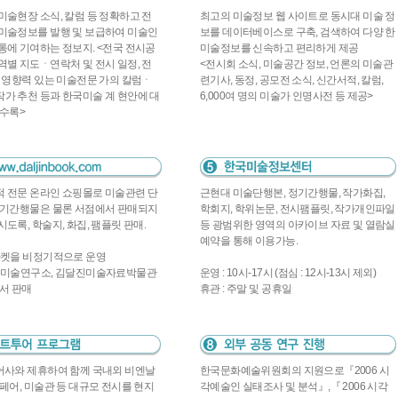
미술현장 소식, 칼럼 등 정확하고 전
최고의 미술정보 웹 사이트로 동시대 미술 정
미술정보를 발행 및 보급하여 미술인
보를 데이터베이스로 구축, 검색하여 다양 한
통에 기여하는 정보지. <전국 전시공
미술정보를 신속하고 편리하게 제공
역별 지도ㆍ연락처 및 전시 일정, 전
<전시회 소식, 미술공간 정보, 언론의 미술관
, 영향력 있는 미술전문 가의 칼럼ㆍ
련기사, 동정, 공모전 소식, 신간서적, 칼럼,
가 추천 등과 한국미술 계 현안에 대
6,000여 명의 미술가 인명사전 등 제공>
 수록>
 전문 온라인 쇼핑몰로 미술관련 단
근현대 미술단행본, 정기간행물, 작가화집,
정기간행물은 물론 서점에서 판매되지
학회지, 학위논문, 전시팸플릿, 작가개인파일
시도록, 학술지, 화집, 팸플릿 판매.
등 광범위한 영역의 아카이브 자료 및 열람실
예약을 통해 이용가능.
마켓을 비정기적으로 운영
진미술연구소, 김달진미술자료박물관
운영 : 10시-17시 (점심 : 12시-13시 제외)
서 판매
휴관 : 주말 및 공휴일
어사와 제휴하여 함께 국내외 비엔날
한국문화예술위원회의 지원으로『2006 시
트페어, 미술관 등 대규모 전시를 현지
각예술인 실태조사 및 분석』,『 2006 시각