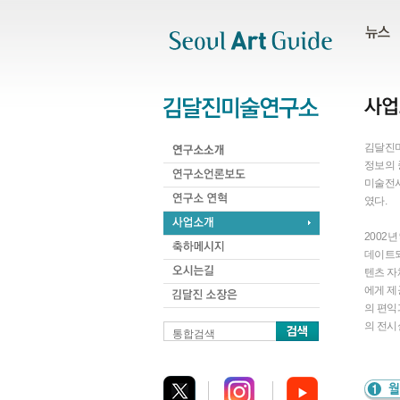
주메뉴
서브메뉴
본문바로가기
하단
김달진미
정보의 
미술전시
였다.
2002
데이트되
텐츠 자
에게 제공
의 편익
의 전시
통합검색