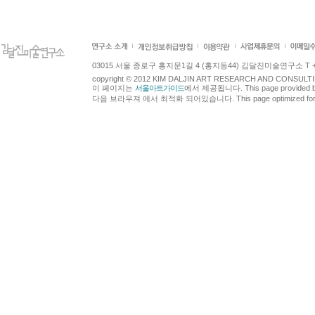
03015 서울 종로구 홍지문1길 4 (홍지동44) 김달진미술연구소 T +82.2.7
copyright © 2012 KIM DALJIN ART RESEARCH AND CONSULTING.
이 페이지는
서울아트가이드
에서 제공됩니다. This page provided 
다음 브라우져 에서 최적화 되어있습니다. This page optimized for t