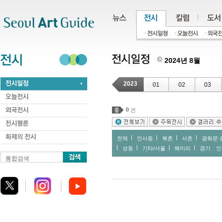
주메뉴
서브메뉴
본문바로가기
하단
2024년 8월
2023
01
02
03
0
건
전체
인사동
북촌
서촌
광화문∙
성동
기타/서울
헤이리
경기ㆍ인
통합검색