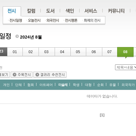
2024년 8월
23
01
02
03
04
05
06
07
08
건
개인
단체
협회
아트페어
미술제
학생
대형
순회
유물
외국작가
데이타가 없습니다.
[1]