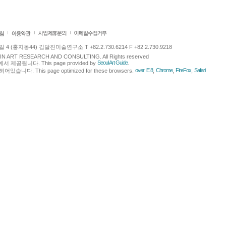
 (홍지동44) 김달진미술연구소 T +82.2.730.6214 F +82.2.730.9218
LJIN ART RESEARCH AND CONSULTING. All Rights reserved
Seoul Art Guide
에서 제공됩니다. This page provided by
.
over IE 8
Chrome
FireFox
Safari
다. This page optimized for these browsers.
,
,
,