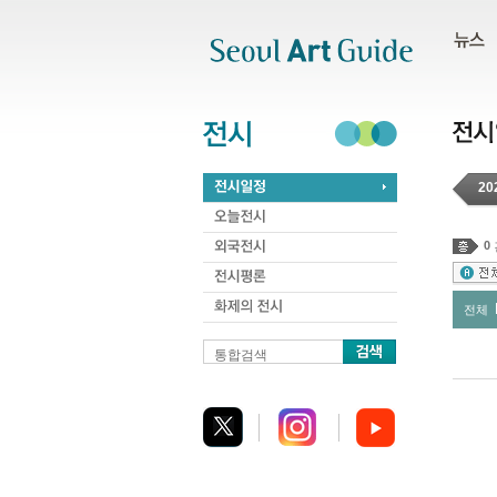
주메뉴
서브메뉴
본문바로가기
하단
20
0
전체
통합검색