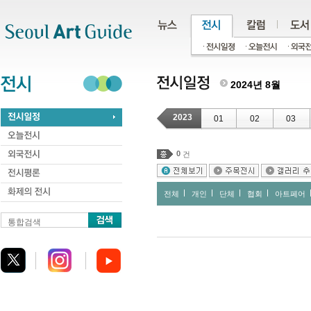
주메뉴
서브메뉴
본문바로가기
하단
2024년 8월
2023
01
02
03
0
건
전체
개인
단체
협회
아트페어
통합검색