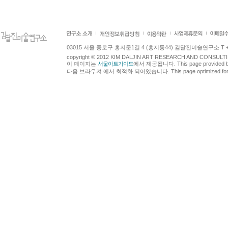
03015 서울 종로구 홍지문1길 4 (홍지동44) 김달진미술연구소 T +82.2.7
copyright © 2012 KIM DALJIN ART RESEARCH AND CONSULTING.
이 페이지는
서울아트가이드
에서 제공됩니다. This page provided 
다음 브라우져 에서 최적화 되어있습니다. This page optimized for t