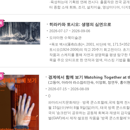
·육성하는데 기획된 연례 전시다. 출품작은 전국 공개
터 종합 소재 회화, 조각, 설치미술, 영상미디어, 디지털
히라카와 토시오: 생명의 심연으로
2026-07-17 ~ 2026-09-06
도야마현 수묵미술관
<폭포 백사(瀑布白糸)>, 2001, 비단에 먹, 171.5
토시오(1924-2006)의 작고 20주기 회고전이다. 
작품과 스케치를 통해 자연과 생명력을 평생 탐구한 
목을 주요 모티프로 한 연작과 염색, 마스킹 기법을 활용
경계에서 함께 보기 Watching Together at t
(고등어, 아라야 라스잠리안숙, 이양희, 정연두, 홍이현
2026-07-15 ~ 2026-08-09
()
파마리서치문화재단 · 방콕 쿤스트할레,국제 협력 전시 
월 15일(수)부터 8월 9일(일)까지, 태국 방콕 쿤스트
국의 '송크란'이 공유하는 공동체 회복과 재생의 감
벌(GIAF)에서 제작·발표된 작품을 ‘방콕 쿤스트할레’의 