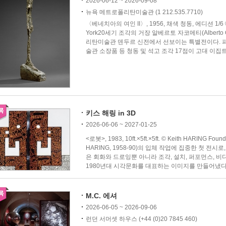
2026-06-12 ~ 2026-09-08
뉴욕 메트로폴리탄미술관 (1 212.535.7710)
〈베네치아의 여인 II〉, 1956, 채색 청동, 에디션 1/6 © 2026
York20세기 조각의 거장 알베르토 자코메티(Alberto G
리탄미술관 덴두르 신전에서 선보이는 특별전이다.
술관 소장품 등 청동 및 석고 조각 17점이 고대 이집트 
키스 해링 in 3D
2026-06-06 ~ 2027-01-25
<로봇>, 1983, 10ft.×5ft.×5ft. © Keith HARING Fo
HARING, 1958-90)의 입체 작업에 집중한 첫 전
은 회화와 드로잉뿐 아니라 조각, 설치, 퍼포먼스, 비
1980년대 시각문화를 대표하는 이미지를 만들어냈다. 
M.C. 에셔
2026-06-05 ~ 2026-09-06
런던 서머셋 하우스 (+44 (0)20 7845 460)