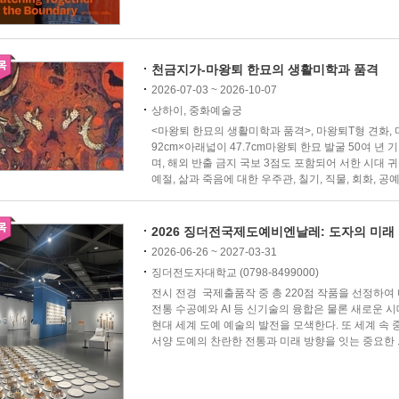
천금지가-마왕퇴 한묘의 생활미학과 품격
2026-07-03 ~ 2026-10-07
상하이, 중화예술궁
<마왕퇴 한묘의 생활미학과 품격>, 마왕퇴T형 견화, 마
92cm×아래넓이 47.7cm마왕퇴 한묘 발굴 50여 년 
며, 해외 반출 금지 국보 3점도 포함되어 서한 시대 귀
예절, 삶과 죽음에 대한 우주관, 칠기, 직물, 회화, 공예.
2026 징더전국제도예비엔날레: 도자의 미래
2026-06-26 ~ 2027-03-31
징더전도자대학교 (0798-8499000)
전시 전경 국제출품작 중 총 220점 작품을 선정하여
전통 수공예와 AI 등 신기술의 융합은 물론 새로운 
현대 세계 도예 예술의 발전을 모색한다. 또 세계 속
서양 도예의 찬란한 전통과 미래 방향을 잇는 중요한 ..