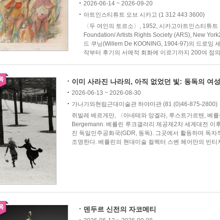
2026-06-14 ~ 2026-09-20
아트인스티튜트 오브 시카고 (1 312 443 3600)
〈두 여인의 토르소〉, 1952, 시카고아트인스티튜트 소장 © 
Foundation/ Artists Rights Society (ARS)
드 쿠닝(Willem De KOONING, 1904-97)의 
작부터 후기의 서예적 회화에 이르기까지 200여 점의 드
이미 사라진 나라의, 아직 없었던 빛: 동독의 
2026-06-13 ~ 2026-08-30
가나가와현립근대미술관 하야마관 (81 (0)46-875-2800)
쥐빌레 베르게만, 〈아네테와 앙겔라, 루스트가르텐, 베를린〉, 19
Bergemann. 베를린 루크갤러리 제공제2차 세계대전 이
진 독일민주공화국(GDR, 동독). 그곳에서 활동하며 독자
조명한다. 베를린의 현대미술 컬렉터 스벤 헤어만의 빈티지
덴두르 신전의 자코메티