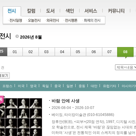
2026년 8월
25
01
02
03
04
05
06
07
08
건
프랑스
미국
영국
독일
중국
일본
중동
대만
유럽기타
아시아기
바람 안에 사생
2026-08-04 ~ 2026-10-07
베이징, 타이캉미술관 (010-61045886)
장후안(张洹), <피부>(20점 연작), 1997, 디지털 사
모 학술전으로, 전시 제목 ‘바람’은 끊임없는 시대의 흐
미하며 ‘사생’은 전통적인 야외 스케치의 정의를 넘