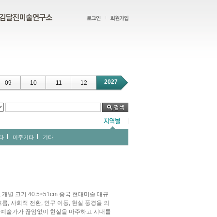
2027
09
10
11
12
타
미주기타
기타
진, 개별 크기 40.5×51cm 중국 현대미술 대규
름, 사회적 전환, 인구 이동, 현실 풍경을 의
어 예술가가 끊임없이 현실을 마주하고 시대를