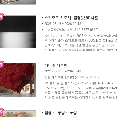
스기모토 히로시: 절멸(絶滅)사진
2026-06-16 ~ 2026-09-13
도쿄국립근대미술관 (81 3-5777-8600)
<사가미만, 에노우라>, 2025 © 스기모토 히로시
온 현대미술가 스기모토 히로시(SUGIMOTO Hiros
동해왔으며, 그의 예술적 출발점은 은염사진에 있다.
된 작품은 디지털 시대에 더욱 의미를 갖는다. 이번 전시
아니쉬 카푸어
2026-06-16 ~ 2026-10-18
런던 헤이워드 갤러리 (44 20.7960.4200)
<게토의 문 앞 모리아 산>, 2022, 사진: Attilio Maranzano
DACS, 2026영국의 조각가 아니쉬 카푸어(Anish KA
건물 전체를 몰입형 작품들로 가득 채운다. 야외 테
지 않고 공간을 에워싸는 스케일의 설치로 관객을 압도한
윌렘 드 쿠닝 드로잉