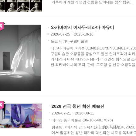
기록하며 개인의 생명 경험을 담아내는 창작 행위...
와카바야시 이사무·테라다 마유미
2026-07-25 ~ 2026-10-18
도쿄 네리마구립미술관
테라다 마유미, <커튼 010401(Curtain 010401)>, 
구립미술관 소장품을 중심으로 일본 현대조각가 와카바야시
가 테라다 마유미(1958- )를 각각 개인전 형식으로 
한 와카바야시의 조각, 판화, 드로잉 등 신규 소장작을 
2026 전국 청년 혁신 예술전
2026-07-21 ~ 2026-08-11
베이징 중국미술관 (86-10-64017076)
왕원팅, <미지의 강과 육지(未知的河与陆地)>, 2023, 
에서 활동하는 청년 작가의 혁신적인 시도를 독려하고