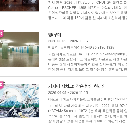
전시 전경, 2026, 사진: Stephen CHUNG네덜란드 
Cornelis ESCHER, 1898-1972)는 수학과 기하
초현실주의를 상징적 이미지로 담아내는 것으로 유명하
품까지 그의 작품 150여 점을 한 자리에 소환하여 풍경,
방/무대
2026-06-05 ~ 2026-11-15
베를린, 뉴튼파운데이션 (+49 30 3186 4825)
괴츠 디에르가르텐, <o.T.1 (Berlin-Alexanderpla
운데이션은 도발적이고 에로틱한 사진으로 패션 사진
비롯해 현대 사진작가들의 작업을 전시해왔다. 이번 
경이 된 공간 자체로 돌리고 있다는 점이 흥미롭다. 전시
카자마 사치코: 작은 방의 천리안
2026-06-05 ~ 2026-11-15
아오모리 히로사키벽돌창고미술관 (+81(0)172-32-89
〈고마워, 나의 사랑하는 백조여!〉, 2026, 유채, 97
(KAZAMA Sa-chiko, 1972- )는 흑백 목판화
포착해 온 작가이다. 올림픽과 원자력 문제, 학교를
삶이 맞닿아 있는 지점을 특유의 유머와 비판적 시선으로