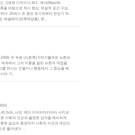
출신 그래픽 디자이너 M.C. 에셔(Maurits
학, 건축을 바탕으로 착시 현상, 역설적 공간 구성,
다. 20세기 초 중반 초기작부터 전성기 작
 테셀레이션(쪽매맞춤), 변...
tz)>, 2008, 두 부분 (오른쪽) ©작가헬무트 뉴튼파
 세계에서 그의 이름을 알린 뉴튼의 작업을
그룹 전시는 인물이나 행동에서 그 중심을 배
의 기...
50)
×145.5cm, 사진: 케이 미야지마카자마 사치코
를 통해 일본 사회의 모순과 불편한 감각을 예리하게
 비롯한 일상의 풍경까지 사회적 사건과 개인의
 풀어낸다. ...