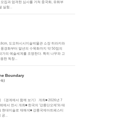
 모집과 엄격한 심사를 거쳐 중국화, 유화부
 실험...
×352.8cm, 도요하시시미술박물관 소장 히라카와
초기 풍경화부터 말년의 수묵화까지 약 50점의
작가의 예술세계를 조명한다. 특히 나무와 고
한 독창...
he Boundary
숙)
《경계에서 함께 보기》 개최■ 2026년 7
할레에서 전시 개최■ 한국의 '강릉단오제'와 태
각을 현대미술로 재해석■ 강릉국제아트페스티
공...