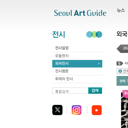
주메뉴
서브메뉴
본문바로가기
하단
20
43
전체
통합검색