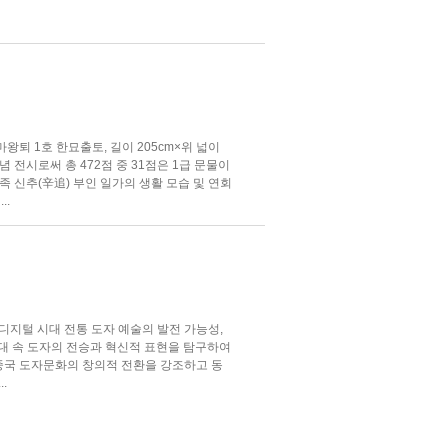
왕퇴 1호 한묘출토, 길이 205cm×위 넓이
기념 전시로써 총 472점 중 31점은 1급 문물이
족 신추(辛追) 부인 일가의 생활 모습 및 연회
..
 디지털 시대 전통 도자 예술의 발전 가능성,
시대 속 도자의 전승과 혁신적 표현을 탐구하여
 중국 도자문화의 창의적 전환을 강조하고 동
.