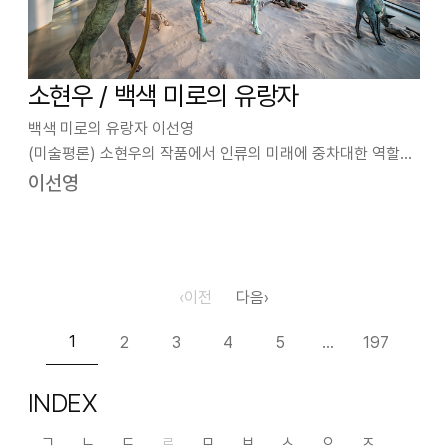
소현우 / 백색 미로의 유랑자
백색 미로의 유랑자 이선영
(미술평론) 소현우의 작품에서 인류의 미래에 중차대한 역할을
할 주인공은 토템 같은 머리 장식에 빛나는 홀을 든 선지자 풍모
이선영
로, 동물들과 함께 사막을 횡단하는 중이다. 시야가 뻥 뚫려있으
면서도 늘 지형이 바뀌는 ‘사막은 미로’(자크 아탈리)이다…
‹
이전
다음
›
1
2
3
4
5
197
…
INDEX
ㄱ
ㄴ
ㄷ
ㄹ
ㅁ
ㅂ
ㅅ
ㅇ
ㅈ