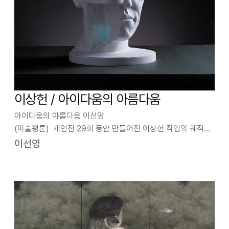
이상헌 / 아이다움의 아름다움
아이다움의 아름다움 이선영
(미술평론) 개인전 29회 동안 만들어진 이상헌 작업의 궤적은
마치 노련한 목수가 나무와 대화하는 법을 익히는 과정과 같다.
이선영
그는 작품 발표를 시작한 1992년 이래 러시아, 터키, 덴마크, 대
만 등 해외에 많이 초대되어 나무와 인간이라는 소…