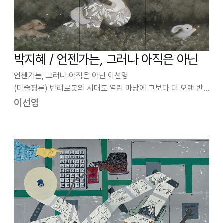
박지혜 / 언젠가는, 그러나 아직은 아닌
언젠가는, 그러나 아직은 아닌 이선영
(미술평론) 반려로봇의 시대도 열린 마당에 그보다 더 오랜 반
려동물은 새삼스러울 수 있다. 한국도 10명 중 3명 정도가 반려
이선영
동물을 키운다는 통계가 있을 만큼 보편화됐다. 박지혜는 어린
시절부터 동물과 함께했고, 어른이 돼서 유기견센…