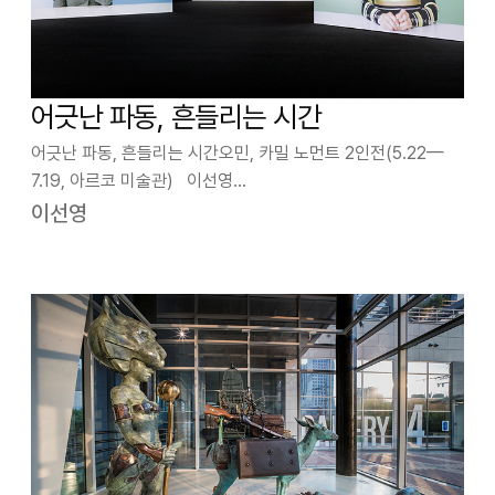
어긋난 파동, 흔들리는 시간
어긋난 파동, 흔들리는 시간오민, 카밀 노먼트 2인전(5.22—
7.19, 아르코 미술관) 이선영
(미술평론) 얼마 전 끝난 선거까지 가세해 온통 시끌벅적한 거
이선영
리, 그 소리만큼이나 크게 ‘들리는’ 거리를 도배한 플래카드와
글자수 많고 큰 간판들, 아이돌 그룹의 무술에 …