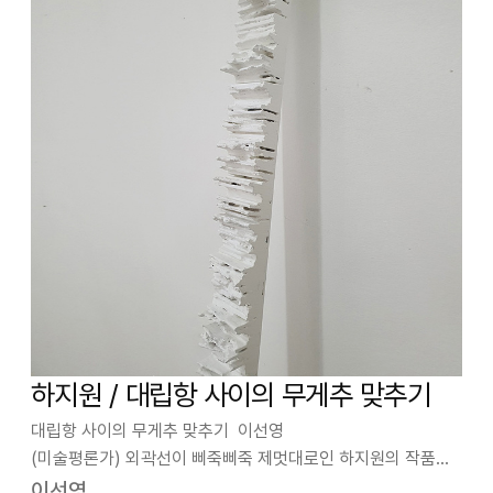
하지원 / 대립항 사이의 무게추 맞추기
대립항 사이의 무게추 맞추기 이선영
(미술평론가) 외곽선이 삐죽삐죽 제멋대로인 하지원의 작품은
겉보기와 달리 그 자신이 만든 단위 구조가 존재한다. 퍼즐이나
이선영