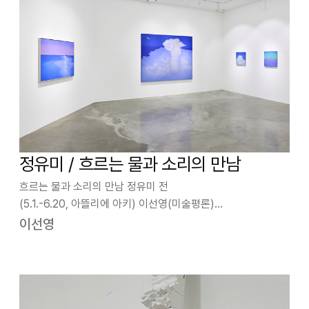
정유미 / 흐르는 물과 소리의 만남
흐르는 물과 소리의 만남 정유미 전
(5.1.-6.20, 아뜰리에 아키) 이선영(미술평론)
우주에서 포착된 지구는 바다와 구름이 뒤덮인 푸른 별로 나타
이선영
난다. 지상에서도 지구를 감싸는 공기가 빛을 산란하기에 하늘
은 푸르게 보인다. 정유미의 작품을 이루는 요소들은 지구에서
차…