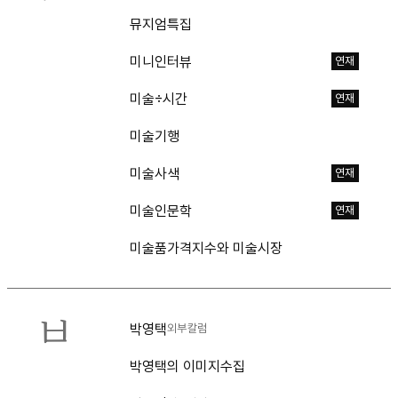
뮤지엄특집
미니인터뷰
연재
미술÷시간
연재
미술기행
미술사색
연재
미술인문학
연재
미술품가격지수와 미술시장
ㅂ
박영택
외부칼럼
박영택의 이미지수집