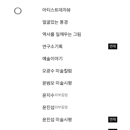
ㅇ
아티스트데자뷰
얼굴있는 풍경
역사를 일깨우는 그림
연구소기록
연재
예술이야기
오광수 미술칼럼
윤범모 미술시평
윤지수
외부칼럼
윤진섭
외부칼럼
윤진섭 미술시평
연재