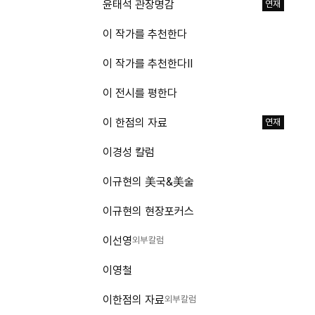
윤태석 관장명감
연재
이 작가를 추천한다
이 작가를 추천한다Ⅱ
이 전시를 평한다
이 한점의 자료
연재
이경성 칼럼
이규현의 美국&美술
이규현의 현장포커스
이선영
외부칼럼
이영철
이한점의 자료
외부칼럼