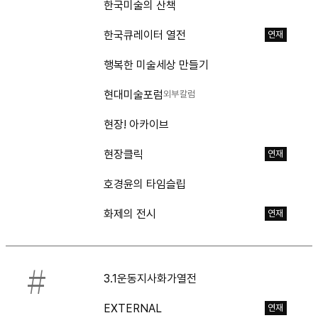
한국미술의 산책
한국큐레이터 열전
연재
행복한 미술세상 만들기
현대미술포럼
외부칼럼
현장! 아카이브
현장클릭
연재
호경윤의 타임슬립
화제의 전시
연재
#
3.1운동지사화가열전
EXTERNAL
연재