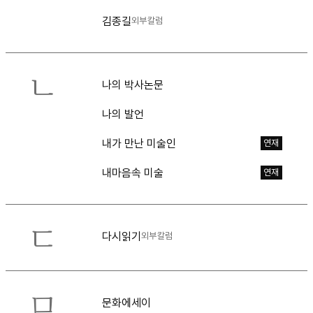
김종길
외부칼럼
ㄴ
나의 박사논문
나의 발언
내가 만난 미술인
연재
내마음속 미술
연재
ㄷ
다시읽기
외부칼럼
ㅁ
문화에세이