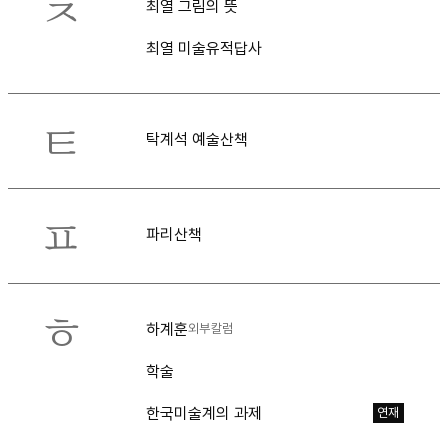
ㅊ
최열 그림의 뜻
최열 미술유적답사
ㅌ
탁계석 예술산책
ㅍ
파리산책
ㅎ
하계훈
외부칼럼
학술
한국미술계의 과제
연재