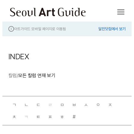
아트가이드 모바일 페이지로 이동됨
달진닷컴에서 보기
i
INDEX
칼럼
/
모든 칼럼 연재 보기
ㄱ
ㄴ
ㄷ
ㄹ
ㅁ
ㅂ
ㅅ
ㅇ
ㅈ
ㅊ
ㅋ
ㅌ
ㅍ
ㅎ
#