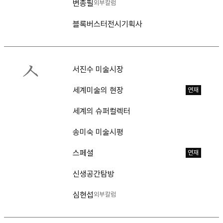
변종필
외부칼럼
블록버스터전시기획사
ㅅ
서진수 미술시장
세계미술의 현장
연재
세계의 슈퍼컬렉터
송미숙 미술시평
스페셜
연재
신생공간탐방
심현섭
외부칼럼