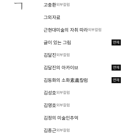
ㄱ
고충환
외부칼럼
그외자료
근현대미술의 자취 따라
외부칼럼
글이 있는 그림
연재
김달진
외부칼럼
김달진의 아카이브
연재
김동화의 소화素畵칼럼
연재
김성호
외부칼럼
김영호
외부칼럼
김정의 미술인추억
김종근
외부칼럼