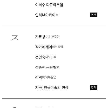
이희수 다큐의쓰임
인터뷰아카이브
연재
ㅈ
자료창고
외부칼럼
작가에세이
외부칼럼
정영숙
외부칼럼
정중헌 문화칼럼
정택영
외부칼럼
지금, 한국미술의 현장
연재