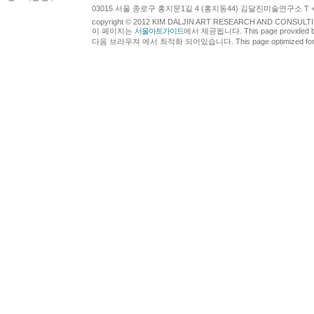
03015 서울 종로구 홍지문1길 4 (홍지동44) 김달진미술연구소 T +82.2.7
copyright © 2012 KIM DALJIN ART RESEARCH AND CONSULTING.
이 페이지는
서울아트가이드
에서 제공됩니다. This page provided 
다음 브라우져 에서 최적화 되어있습니다. This page optimized for t