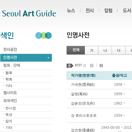
주메뉴
서브메뉴
본문바로가기
하단
전체
가
나
다
8727
건
협회
작가명(한문/호)
출생/작고
학회
가국현(賈局鉉)
1958 ~
기타
갈영(葛玲)
1959 ~
감윤조(甘允祚)
1962 ~
전시장
옥션
강 흐리스토포르
1934 ~
잡지
기타
1945-00-00 ~ 2011
강건호(姜建鎬)