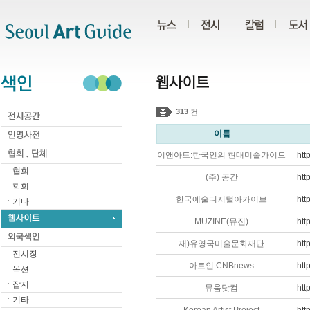
주메뉴
서브메뉴
본문바로가기
하단
313
건
이름
이앤아트:한국인의 현대미술가이드
htt
협회
(주) 공간
htt
학회
한국예술디지털아카이브
htt
기타
MUZINE(뮤진)
htt
재)유영국미술문화재단
htt
전시장
아트인:CNBnews
htt
옥션
잡지
뮤움닷컴
htt
기타