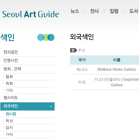
주메뉴
서브메뉴
본문바로가기
하단
2
건
국가
이름
캐나다
Matthew Marks Gallery
협회
가고시안갤러리 | Gagosia
미국
학회
Gallery
기타
전시장
옥션
잡지
기타