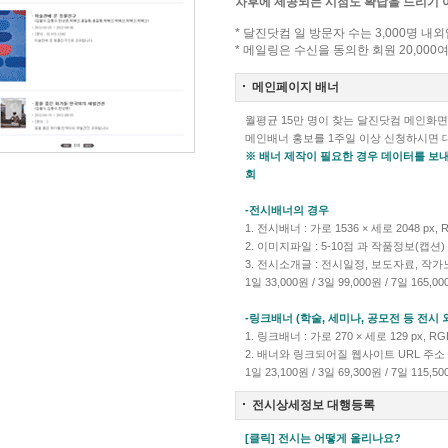
차후에 제공되는 시점도 확답을 드리기 
* 달진닷컴 일 방문자 수는 3,000명 내
* 메일링은 수신을 동의한 회원 20,000
메인페이지 배너
월평균 15만 명이 찾는 달진닷컴 메인화
메인배너 홍보를 1주일 이상 신청하시면
※ 배너 제작이 필요한 경우 데이터를 보내
회
-전시배너의 경우
1. 전시배너 : 가로 1536 × 세로 2048 px, RG
2. 이미지파일 : 5-10점 과 작품정보(캡션) (
3. 전시소개글 : 전시일정, 보도자료, 작
1일 33,000원 / 3일 99,000원 / 7일 165
-링크배너 (학술, 세미나, 공모전 등 전시 
1. 링크배너 : 가로 270 × 세로 129 px, RGB 
2. 배너와 링크되어질 웹사이트 URL 주소
1일 23,100원 / 3일 69,300원 / 7일 115
전시상세정보 대행등록
[클릭] 전시는 어떻게 올리나요?