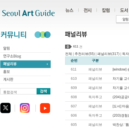
주메뉴
서브메뉴
본문바로가기
하단
611
건
전체
|
추천리뷰(55)
|
패널리뷰(317)
|
독자
순번
구분
611
패널리뷰
[window]
610
패널리뷰
차기율 교수
609
패널리뷰
차기율 교수
통합검색
608
독자투고
(204)공
607
패널리뷰
[도서] 마음
606
독자투고
(203)경
605
패널리뷰
박찬상: ‘