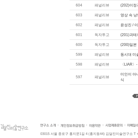
604
패널리뷰
(202)이
603
패널리뷰
영상 속 낭
602
패널리뷰
윤성진 / 
601
독자투고
(201)괴
600
독자투고
(200)일
599
패널리뷰
동시대 미술
598
패널리뷰
〈LIAR〉
미인이 아니
597
패널리뷰
식
03015 서울 종로구 홍지문1길 4 (홍지동44) 김달진미술연구소 T +82.2.7