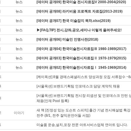
지
뉴스
[데이터 공개09] 한국미술 전시자료집V 2000-2004(2020)
지
뉴스
[데이터 공개08] 라키비움 프로젝트 자료집(2013-2019)
지
뉴스
[데이터 공개07] 한국 미술잡지 목차.xlsx(2019)
지
뉴스
▶[FAQ,TIP] 전시,강좌,공모,세미나 이렇게 올려주세요!
지
뉴스
[데이터 공개06] 미술인 인명사전(2018)
지
뉴스
[데이터 공개04] 한국미술전시자료집Ⅲ 1980-1989(2017)
지
뉴스
[데이터 공개03] 한국미술전시자료집Ⅱ 1970-1979(2015)
지
뉴스
[데이터 공개02] 한국미술전시자료집Ⅰ 1945-1969(2014)
5
[케이옥션] 8월 경매스페셜리스트 양성과정 모집 서류접수 ~8/
4
[서울옥션] 브랜드기획팀 인포데스크 담당 계약직 채용
[서울옥션] 브랜드기획팀 전시장 리셉션 및 인포데스크 인턴 
3
채용(인재 Pool 등록)
새 책 [진정성 있는 도슨트 스피치] 출간 기념 전시해설법 특강 
2
이야기
전주 (8/1, 전주 잘익은언어들 서점)
1
미술품 운송,설치,포장 전문 아트서비스업체 연아트 입니다.