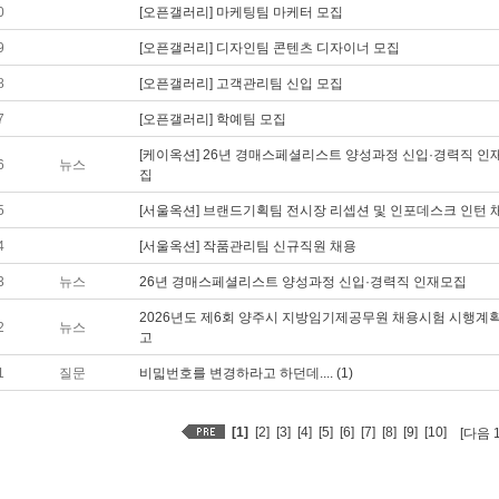
0
[오픈갤러리] 마케팅팀 마케터 모집
9
[오픈갤러리] 디자인팀 콘텐츠 디자이너 모집
8
[오픈갤러리] 고객관리팀 신입 모집
7
[오픈갤러리] 학예팀 모집
[케이옥션] 26년 경매스페셜리스트 양성과정 신입·경력직 인
6
뉴스
집
5
[서울옥션] 브랜드기획팀 전시장 리셉션 및 인포데스크 인턴 
4
[서울옥션] 작품관리팀 신규직원 채용
3
뉴스
26년 경매스페셜리스트 양성과정 신입·경력직 인재모집
2026년도 제6회 양주시 지방임기제공무원 채용시험 시행계획
2
뉴스
고
1
질문
비밃번호를 변경하라고 하던데.... (1)
[1]
[2]
[3]
[4]
[5]
[6]
[7]
[8]
[9]
[10]
[다음 