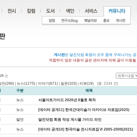
게시판
은 달진닷컴 회원이 모두 함께 꾸려나가는 공
적합하지 않은 내용의 글은 관리자에 의해 글이 이동될 
25
건
발언(266)
|
뉴스(1275)
|
이야기(671)
|
질문(103)
|
리뷰(19)
[총: 2334 건]
번
구분
제목
지
뉴스
서울아트가이드 2026년 8월호 목차
지
뉴스
[데이터 공개11] 한국근대미술가 아카이브 자료집(2025)
지
발언
달진닷컴 회원 작성 게시물 가이드 라인
지
뉴스
[데이터 공개10] 한국미술 전시자료집Ⅵ 2005-2009(2021)