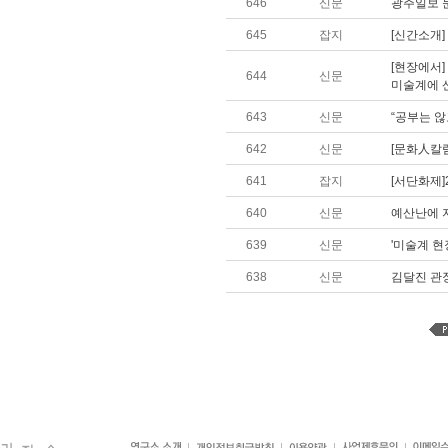
646
신문
광주일보 
645
잡지
[신간소개]
[현장에서]
644
신문
미술계에 
643
신문
“공부는 않
642
신문
[문화人칼럼
641
잡지
[서단화제]
640
신문
예산난에 
639
신문
'미술계 
638
신문
김달진 관장