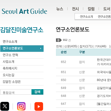
주메뉴
서브메뉴
본문바로가기
하단
652
건
전체
|
신문(435)
|
잡지(171)
|
기타(46)
[총
순번
구분
한국근대미
652
잡지
가 아카이
651
신문
외국대사들
650
신문
80년대 
649
잡지
김달진미술연
통합검색
648
신문
경기도자비
647
잡지
[월간일러