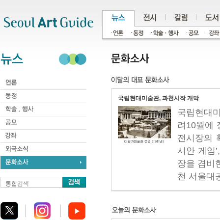
주메뉴
서브메뉴
본문바로가기
하단
국립현대미술관, 과천시작 개막
국립현대미
려10월에 
전시장의 확
시안 게임’
장을 겸비한
천 서울대공.
통합검색