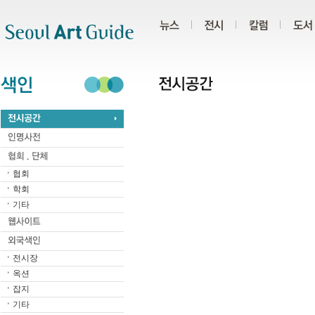
주메뉴
서브메뉴
본문바로가기
하단
협회
학회
기타
전시장
옥션
잡지
기타