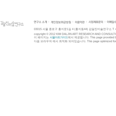
03015 서울 종로구 홍지문1길 4 (홍지동44) 김달진미술연구소 T +82.2.7
copyright © 2012 KIM DALJIN ART RESEARCH AND CONSULTING.
이 페이지는
서울아트가이드
에서 제공됩니다. This page provided 
다음 브라우져 에서 최적화 되어있습니다. This page optimized for t