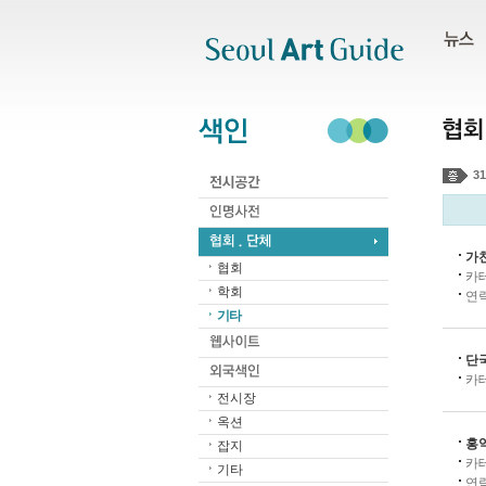
주메뉴
서브메뉴
본문바로가기
하단
31
가
협회
카
학회
연
기타
단
카
전시장
옥션
홍
잡지
카
기타
연