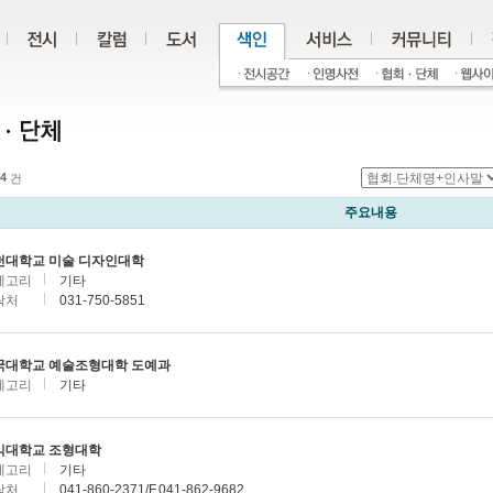
4
건
주요내용
천대학교 미술 디자인대학
테고리
기타
락처
031-750-5851
국대학교 예술조형대학 도예과
테고리
기타
익대학교 조형대학
테고리
기타
락처
041-860-2371/F.041-862-9682