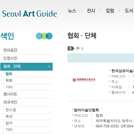
주메뉴
서브메뉴
본문바로가기
하단
26
건
한국섬유미술
협회
카테고리
학회
주소
기타
이메일
홈페이지
w
전시장
탐라미술인협회
카테고리
협회
옥션
주소
제주특별자치도 제주시 동광
잡지
연락처
064-758-0331~2/F.064
기타